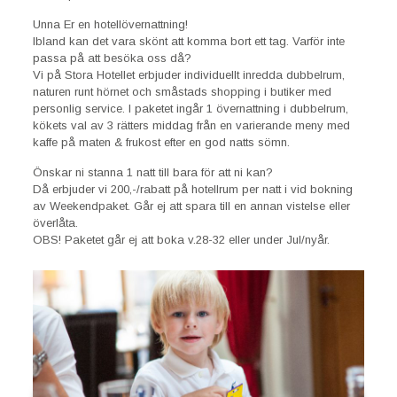
Unna Er en hotellövernattning!
Ibland kan det vara skönt att komma bort ett tag. Varför inte
passa på att besöka oss då?
Vi på Stora Hotellet erbjuder individuellt inredda dubbelrum,
naturen runt hörnet och småstads shopping i butiker med
personlig service. I paketet ingår 1 övernattning i dubbelrum,
kökets val av 3­ rätters middag från en varierande meny med
kaffe på maten & frukost efter en god natts sömn.
Önskar ni stanna 1 natt till bara för att ni kan?
Då erbjuder vi 200,-/rabatt på hotellrum per natt i vid bokning
av Weekendpaket. Går ej att spara till en annan vistelse eller
överlåta.
OBS! Paketet går ej att boka v.28-32 eller under Jul/nyår.