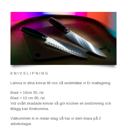
K N I V S L I P N I N G
Lämna in dina knivar till oss så underlättar vi Er matlagning.
Blad < 10cm 35,-/st
Blad > 10 cm 65,-/st
Vid svårt skadade knivar så gör kocken en bedömning och
tillägg kan förekomma.
Välkommen in in redan idag så har vi dem klara på 2
arbetsdagar.